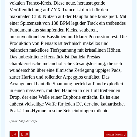
vokalen Trance-Kreis. Diese neue, herausragende
Veröffentlichung auf ZYX Trance ist direkt für den
maximalen Club-Nutzen auf der Hauptbühne konzipiert. Mit
einer Spitzenzeit von 138 BPM legt der Track ein treibendes
Fundament aus stampfenden Kicks, sauberen,
unkonventionellen Basslinien und klarer Percussion fest. Die
Produktion von Pienaars ist technisch makellos und
balanciert makellose Tiefspannung mit kristallinen Höhen.
Das unbestrittene Herzstück ist Daniela Prestas
charakteristische melancholische Gesangsleistung, die sich
wunderschön über eine filmische Zerlegung üppiger Pads,
zarter Harfen und rollender Arpeggios entfaltet. Das
Arrangement baut die Spannung perfekt auf und explodiert
in einen massiven, mit den Händen in der Luft treibenden
Drop, der eine Welle reiner Euphorie entfacht. Es ist eine
äußerst vielseitige Waffe für jeden DJ, der eine kathartische,
Peak-Time-Hymne in seine Sets einbringen möchte.
Quelle:
Sony Music zyx
4
10
weiter lesen