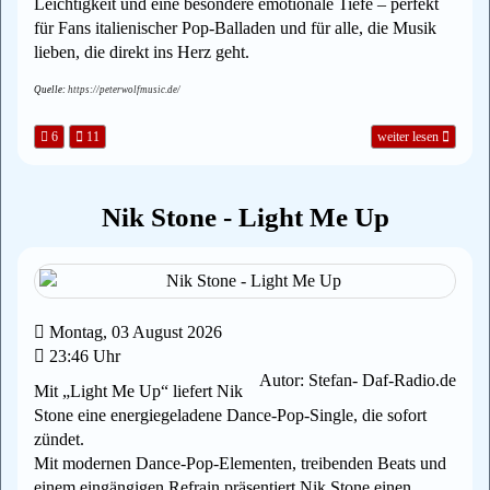
Leichtigkeit und eine besondere emotionale Tiefe – perfekt
für Fans italienischer Pop‑Balladen und für alle, die Musik
lieben, die direkt ins Herz geht.
Quelle:
https://peterwolfmusic.de/
6
11
weiter lesen
Nik Stone - Light Me Up
Montag, 03 August 2026
23:46 Uhr
Autor: Stefan- Daf-Radio.de
Mit „Light Me Up“ liefert Nik
Stone eine energiegeladene Dance‑Pop‑Single, die sofort
zündet.
Mit modernen Dance‑Pop‑Elementen, treibenden Beats und
einem eingängigen Refrain präsentiert Nik Stone einen